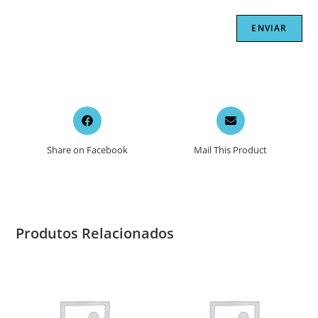
Opens
Opens
in
in
a
a
Share on Facebook
Mail This Product
new
new
window
window
Produtos Relacionados