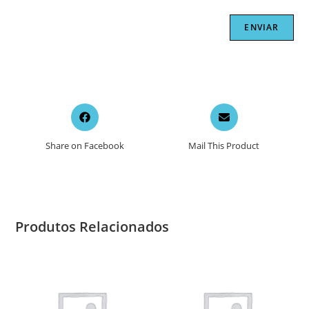
Opens
Opens
in
in
a
a
Share on Facebook
Mail This Product
new
new
window
window
Produtos Relacionados