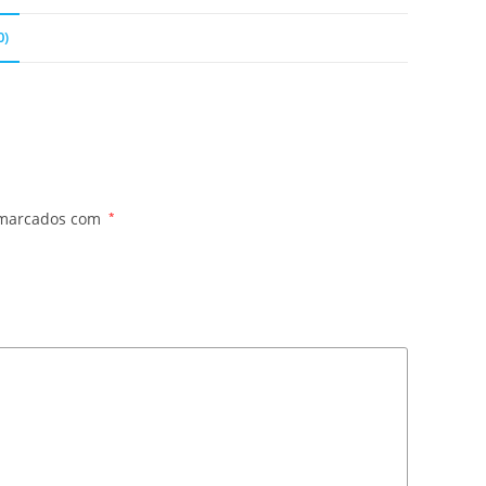
0)
 marcados com
*