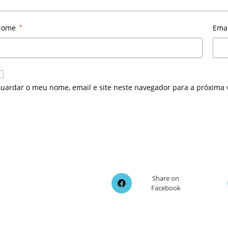
Nome
*
Ema
uardar o meu nome, email e site neste navegador para a próxima 
Opens
Share on
Facebook
in
a
new
window