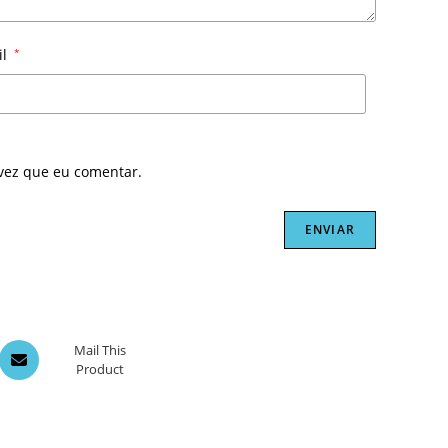
il
*
vez que eu comentar.
Opens
Mail This
Product
in
a
new
window