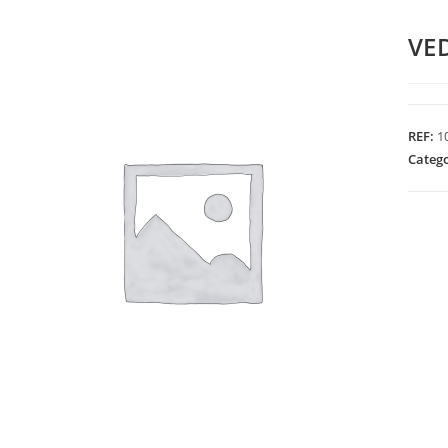
VE
REF:
1
Categ