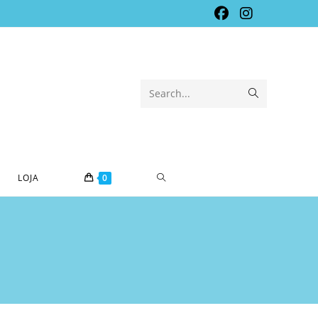
Submit
Search...
search
TOGGLE
LOJA
0
WEBSITE
SEARCH