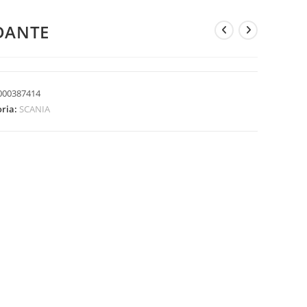
DANTE
000387414
oria:
SCANIA