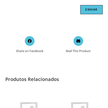
Opens
Opens
in
in
a
a
Share on Facebook
Mail This Product
new
new
window
window
Produtos Relacionados