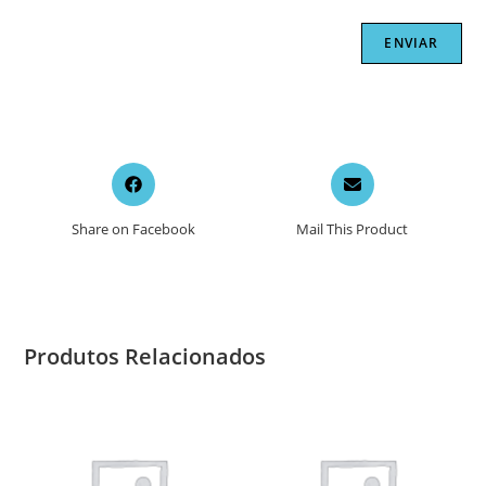
Opens
Opens
in
in
a
a
Share on Facebook
Mail This Product
new
new
window
window
Produtos Relacionados