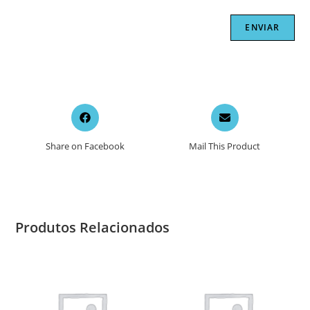
Opens
Opens
in
in
a
a
Share on Facebook
Mail This Product
new
new
window
window
Produtos Relacionados