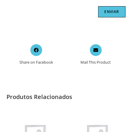
Opens
Opens
in
in
a
a
Share on Facebook
Mail This Product
new
new
window
window
Produtos Relacionados