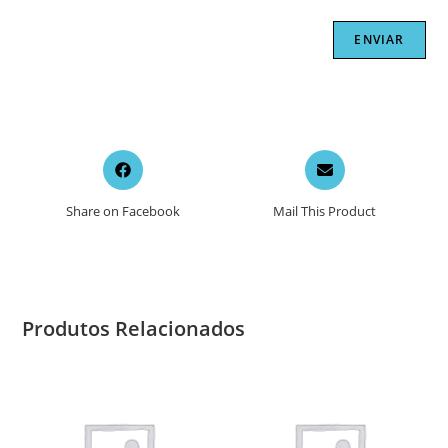
Opens
Opens
in
in
a
a
Share on Facebook
Mail This Product
new
new
window
window
Produtos Relacionados