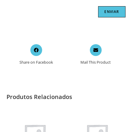
Opens
Opens
in
in
a
a
Share on Facebook
Mail This Product
new
new
window
window
Produtos Relacionados