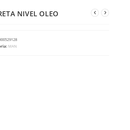
RETA NIVEL OLEO
000529128
oria:
MAN