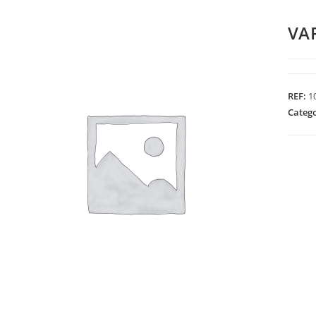
VA
REF:
1
Categ