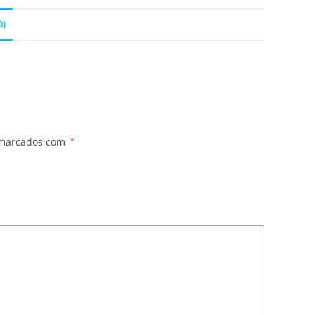
0)
 marcados com
*