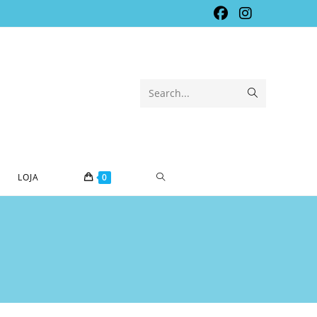
Submit
Search...
search
TOGGLE
LOJA
0
WEBSITE
SEARCH