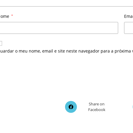
Nome
*
Ema
uardar o meu nome, email e site neste navegador para a próxima 
Opens
Share on
Facebook
in
a
new
window