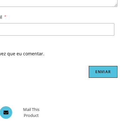
il
*
vez que eu comentar.
Opens
Mail This
Product
in
a
new
window