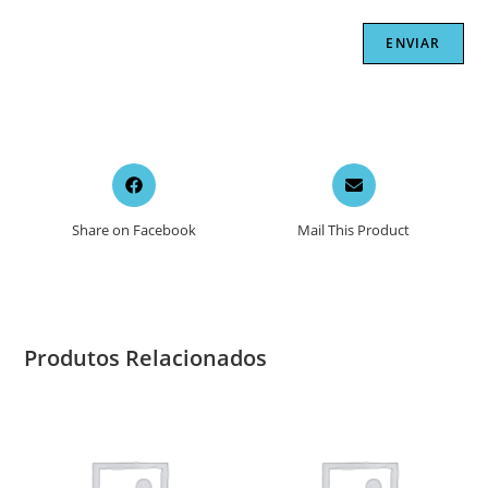
Opens
Opens
in
in
a
a
Share on Facebook
Mail This Product
new
new
window
window
Produtos Relacionados