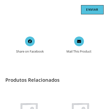
Opens
Opens
in
in
a
a
Share on Facebook
Mail This Product
new
new
window
window
Produtos Relacionados