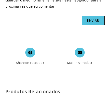
Guardar o meu nome, email e site neste navegador para a
próxima vez que eu comentar.
Opens
Opens
in
in
a
a
Share on Facebook
Mail This Product
new
new
window
window
Produtos Relacionados