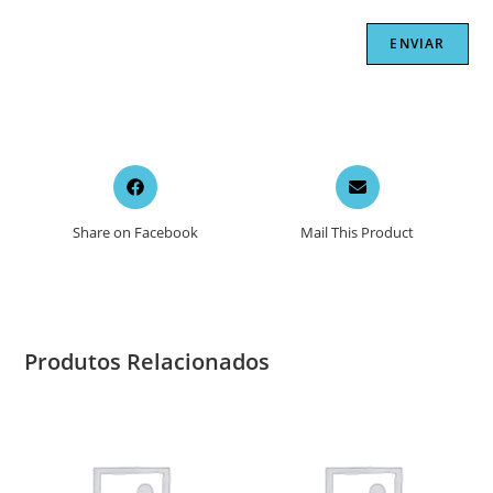
Opens
Opens
in
in
a
a
Share on Facebook
Mail This Product
new
new
window
window
Produtos Relacionados