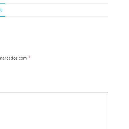
0)
 marcados com
*