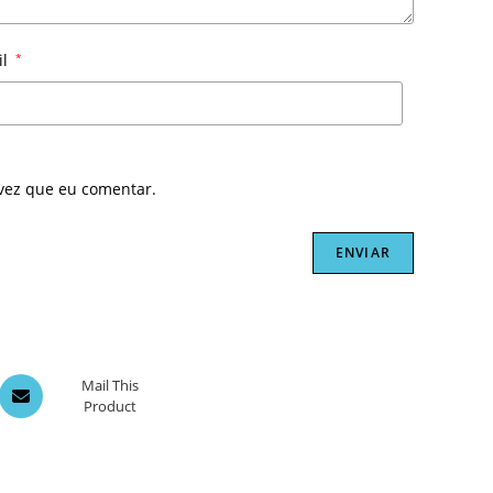
il
*
vez que eu comentar.
Opens
Mail This
Product
in
a
new
window