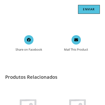
Opens
Opens
in
in
a
a
Share on Facebook
Mail This Product
new
new
window
window
Produtos Relacionados