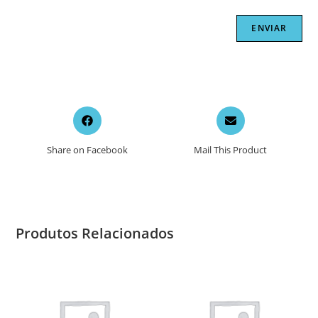
Opens
Opens
in
in
a
a
Share on Facebook
Mail This Product
new
new
window
window
Produtos Relacionados