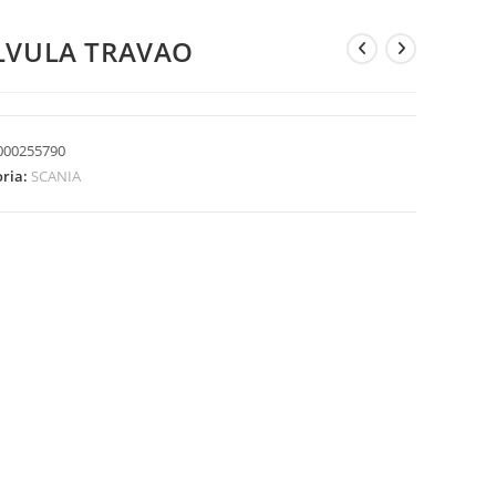
LVULA TRAVAO
000255790
oria:
SCANIA