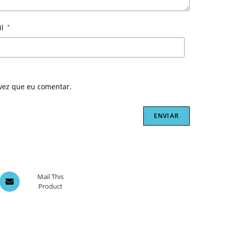
il
*
vez que eu comentar.
Opens
Mail This
Product
in
a
new
window