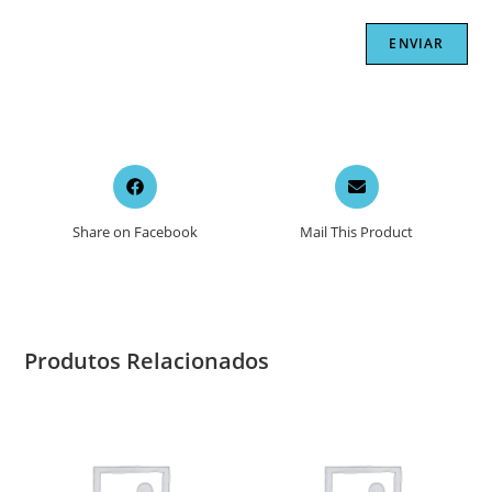
Opens
Opens
in
in
a
a
Share on Facebook
Mail This Product
new
new
window
window
Produtos Relacionados