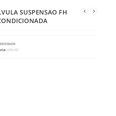
LVULA SUSPENSAO FH
CONDICIONADA
000358439
oria:
VOLVO