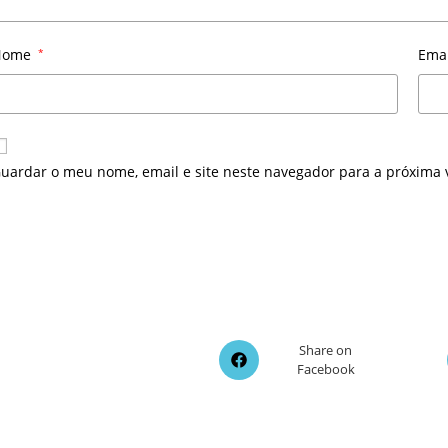
Nome
*
Ema
uardar o meu nome, email e site neste navegador para a próxima 
Opens
Share on
Facebook
in
a
new
window