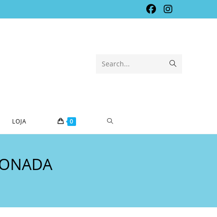
Submit
Search...
search
TOGGLE
LOJA
0
WEBSITE
IONADA
SEARCH