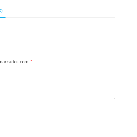
0)
 marcados com
*