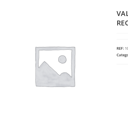
VA
RE
REF:
1
Categ