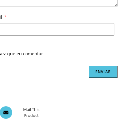
il
*
vez que eu comentar.
Opens
Mail This
Product
in
a
new
window