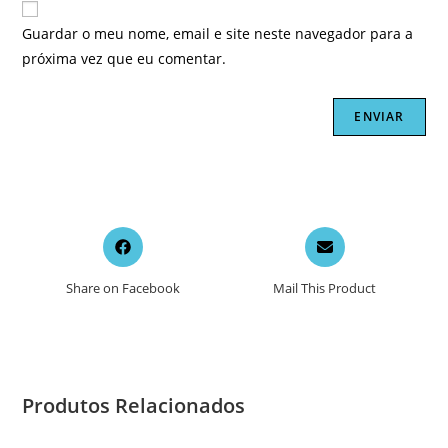
Guardar o meu nome, email e site neste navegador para a
próxima vez que eu comentar.
Opens
Opens
in
in
a
a
Share on Facebook
Mail This Product
new
new
window
window
Produtos Relacionados