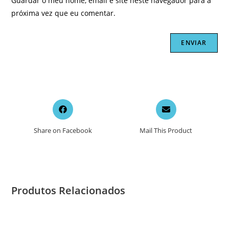
Guardar o meu nome, email e site neste navegador para a
próxima vez que eu comentar.
Opens
Opens
in
in
a
a
Share on Facebook
Mail This Product
new
new
window
window
Produtos Relacionados