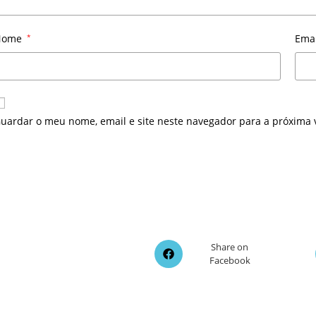
Nome
*
Ema
uardar o meu nome, email e site neste navegador para a próxima 
Opens
Share on
Facebook
in
a
new
window