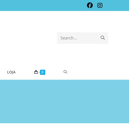
Submit
Search...
search
TOGGLE
LOJA
0
WEBSITE
SEARCH