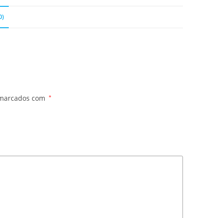
0)
 marcados com
*