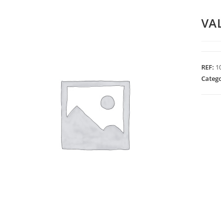
VA
REF:
1
Categ