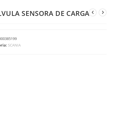
LVULA SENSORA DE CARGA
000385199
oria:
SCANIA