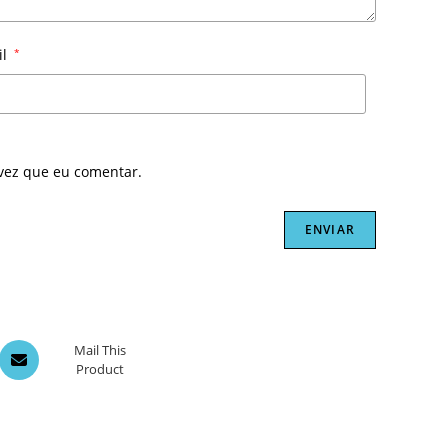
il
*
vez que eu comentar.
Opens
Mail This
Product
in
a
new
window