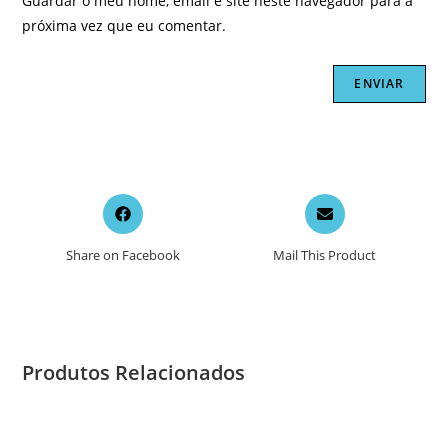
Guardar o meu nome, email e site neste navegador para a
próxima vez que eu comentar.
Opens
Opens
in
in
a
a
Share on Facebook
Mail This Product
new
new
window
window
Produtos Relacionados