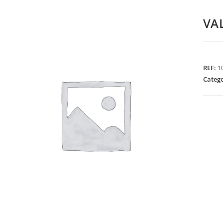
VA
REF:
1
Categ