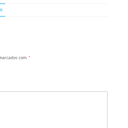
0)
 marcados com
*