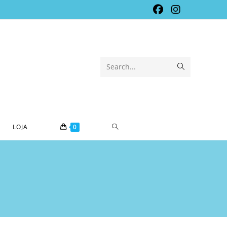
Submit
Search...
search
TOGGLE
LOJA
0
WEBSITE
SEARCH