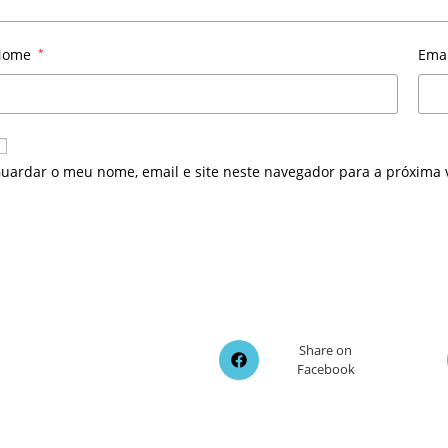
Nome
*
Ema
uardar o meu nome, email e site neste navegador para a próxima 
Opens
Share on
Facebook
in
a
new
window