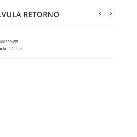
LVULA RETORNO
000309455
oria:
SCANIA