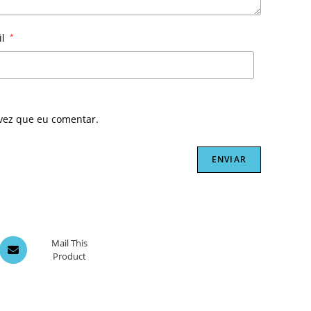
il
*
vez que eu comentar.
Opens
Mail This
Product
in
a
new
window