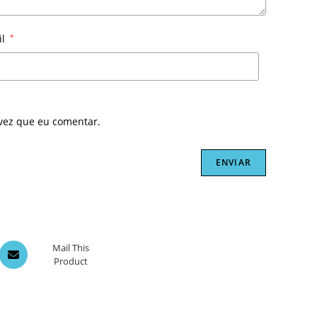
il
*
vez que eu comentar.
Opens
Mail This
Product
in
a
new
window