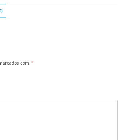
0)
 marcados com
*