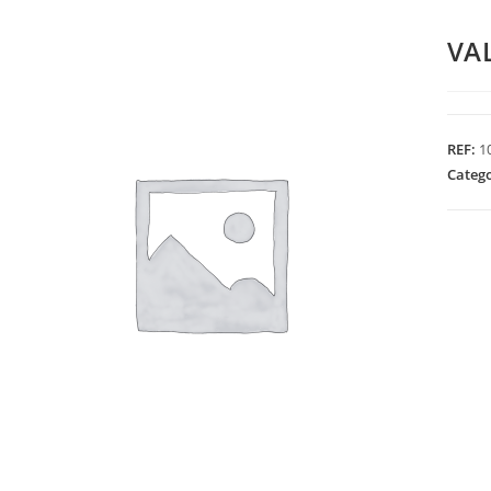
VA
REF:
1
Categ