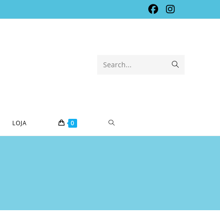
Submit
Search...
search
TOGGLE
LOJA
0
WEBSITE
SEARCH