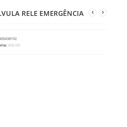
LVULA RELE EMERGÊNCIA
000438192
oria:
VOLVO