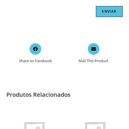
Opens
Opens
in
in
a
a
Share on Facebook
Mail This Product
new
new
window
window
Produtos Relacionados