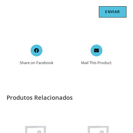
Opens
Opens
in
in
a
a
Share on Facebook
Mail This Product
new
new
window
window
Produtos Relacionados