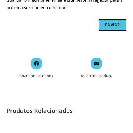
Guardar o meu nome, email e site neste navegador para a
próxima vez que eu comentar.
Opens
Opens
in
in
a
a
Share on Facebook
Mail This Product
new
new
window
window
Produtos Relacionados