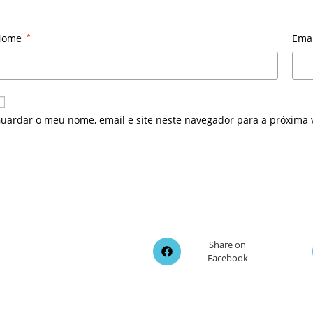
Nome
*
Ema
uardar o meu nome, email e site neste navegador para a próxima 
Opens
Share on
Facebook
in
a
new
window