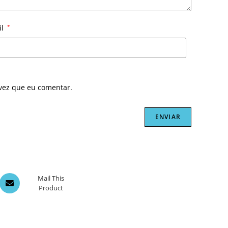
il
*
vez que eu comentar.
Opens
Mail This
Product
in
a
new
window