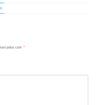
0)
 marcados com
*