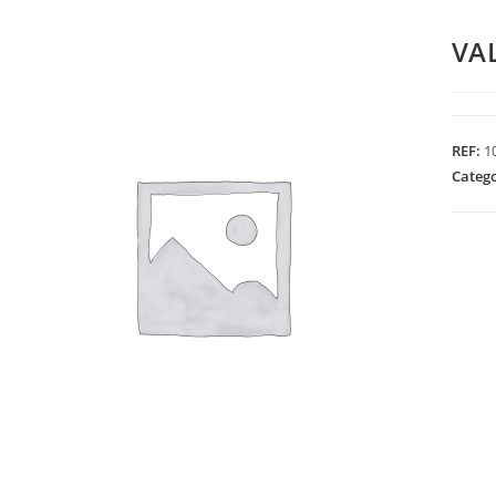
VA
REF:
1
Categ