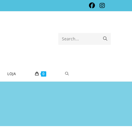
Submit
Search...
search
TOGGLE
LOJA
0
WEBSITE
SEARCH