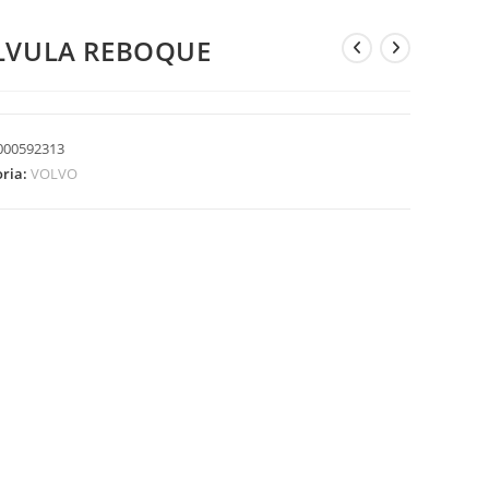
LVULA REBOQUE
000592313
oria:
VOLVO