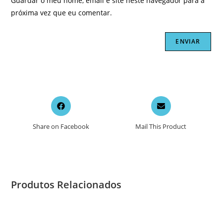
Guardar o meu nome, email e site neste navegador para a
próxima vez que eu comentar.
Opens
Opens
in
in
a
a
Share on Facebook
Mail This Product
new
new
window
window
Produtos Relacionados