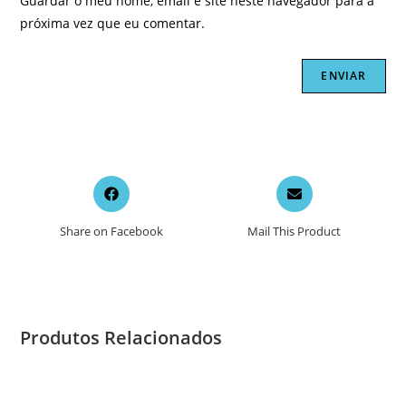
Guardar o meu nome, email e site neste navegador para a
próxima vez que eu comentar.
Opens
Opens
in
in
a
a
Share on Facebook
Mail This Product
new
new
window
window
Produtos Relacionados