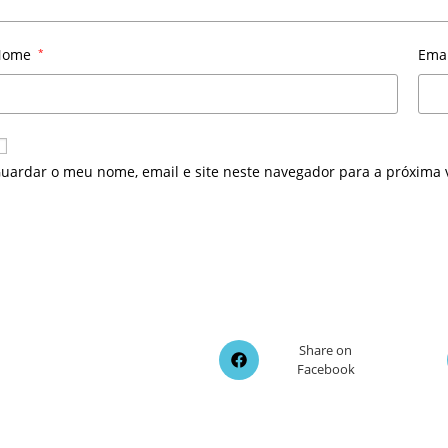
Nome
*
Ema
uardar o meu nome, email e site neste navegador para a próxima 
Opens
Share on
Facebook
in
a
new
window