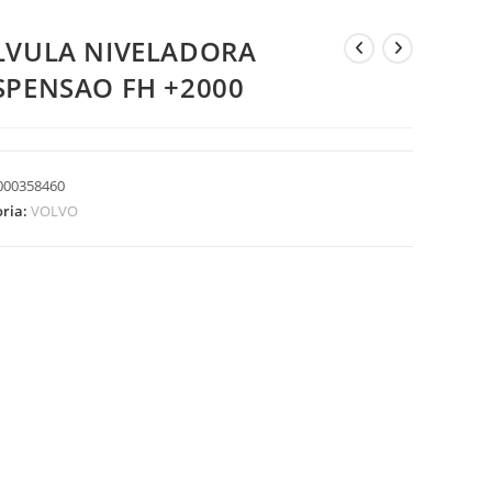
LVULA NIVELADORA
SPENSAO FH +2000
000358460
oria:
VOLVO