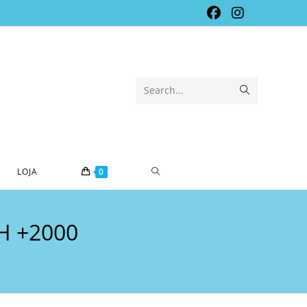
Submit
Search...
search
TOGGLE
LOJA
0
WEBSITE
H +2000
SEARCH