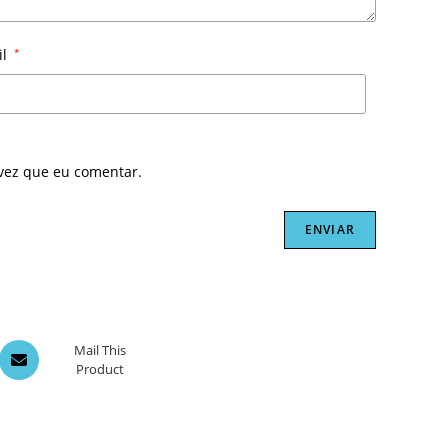
il
*
vez que eu comentar.
Opens
Mail This
Product
in
a
new
window