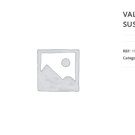
VA
SU
REF:
1
Categ