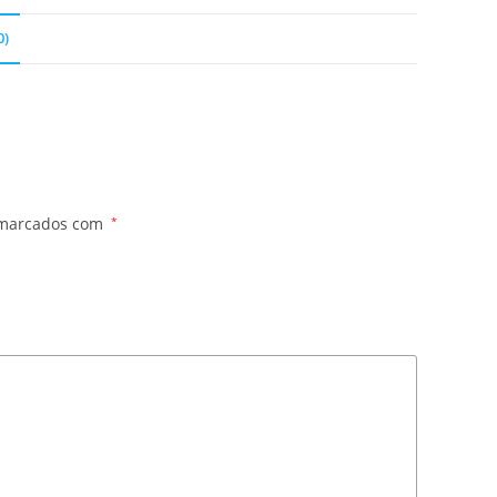
0)
 marcados com
*