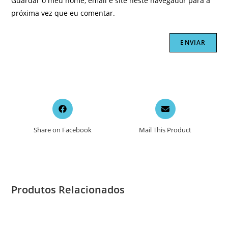
Guardar o meu nome, email e site neste navegador para a
próxima vez que eu comentar.
Opens
Opens
in
in
a
a
Share on Facebook
Mail This Product
new
new
window
window
Produtos Relacionados