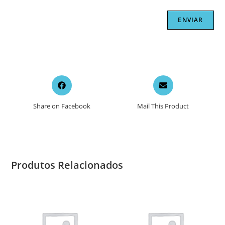
Opens
Opens
in
in
a
a
Share on Facebook
Mail This Product
new
new
window
window
Produtos Relacionados