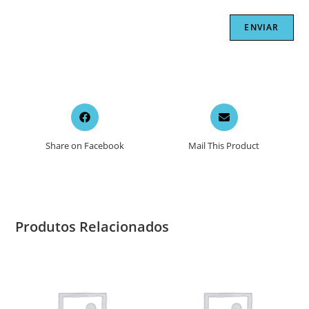
Opens
Opens
in
in
a
a
Share on Facebook
Mail This Product
new
new
window
window
Produtos Relacionados