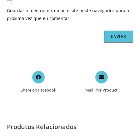
Guardar o meu nome, email e site neste navegador para a
próxima vez que eu comentar.
Opens
Opens
in
in
a
a
Share on Facebook
Mail This Product
new
new
window
window
Produtos Relacionados