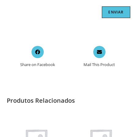
Opens
Opens
in
in
a
a
Share on Facebook
Mail This Product
new
new
window
window
Produtos Relacionados