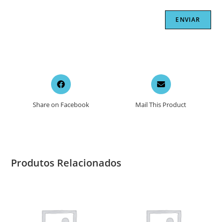
Opens
Opens
in
in
a
a
Share on Facebook
Mail This Product
new
new
window
window
Produtos Relacionados