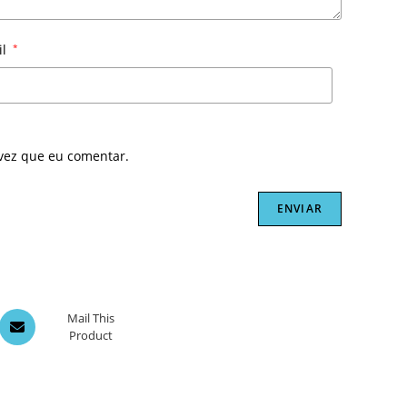
il
*
vez que eu comentar.
Opens
Mail This
Product
in
a
new
window