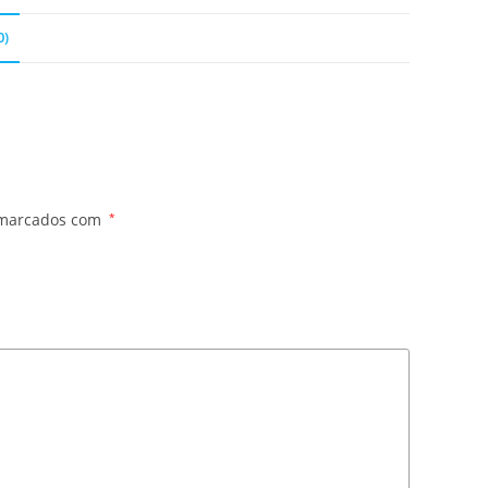
0)
 marcados com
*