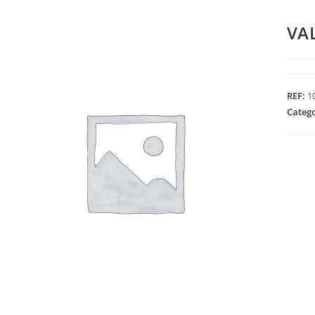
VA
REF:
1
Categ