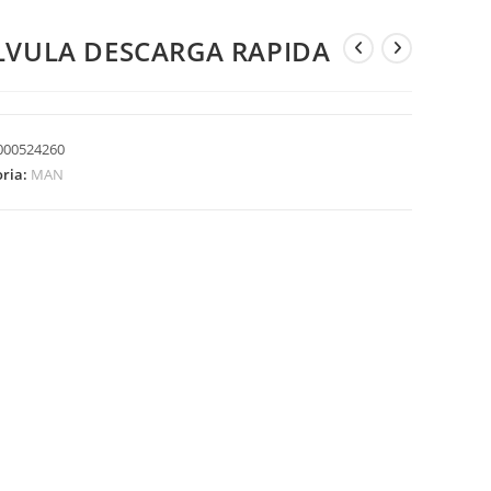
LVULA DESCARGA RAPIDA
000524260
oria:
MAN