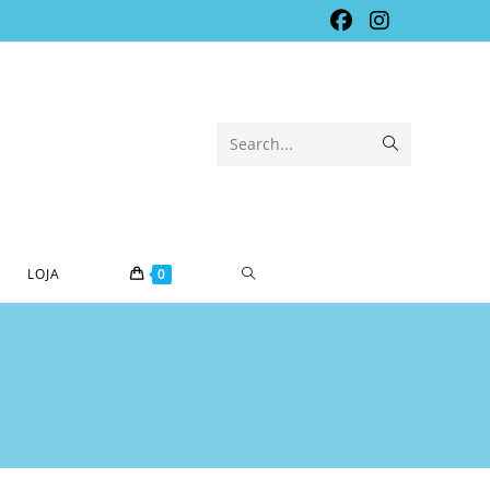
Submit
Search...
search
TOGGLE
LOJA
0
WEBSITE
SEARCH