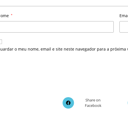
Nome
*
Ema
uardar o meu nome, email e site neste navegador para a próxima 
Opens
Share on
Facebook
in
a
new
window