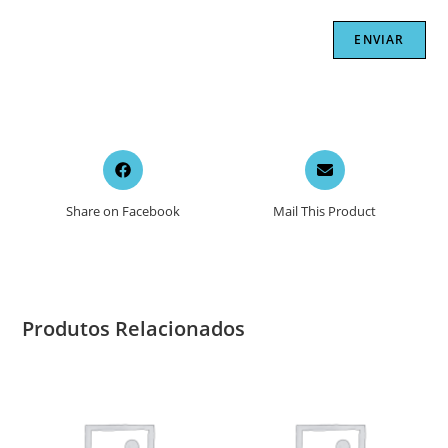
Opens
Opens
in
in
a
a
Share on Facebook
Mail This Product
new
new
window
window
Produtos Relacionados