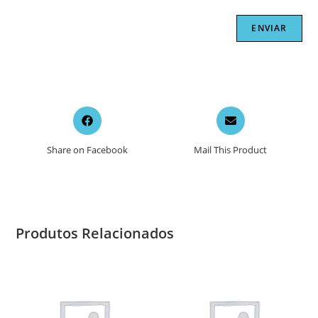
Opens
Opens
in
in
a
a
Share on Facebook
Mail This Product
new
new
window
window
Produtos Relacionados