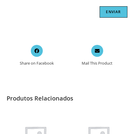
Opens
Opens
in
in
a
a
Share on Facebook
Mail This Product
new
new
window
window
Produtos Relacionados