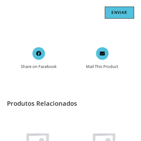
Opens
Opens
in
in
a
a
Share on Facebook
Mail This Product
new
new
window
window
Produtos Relacionados