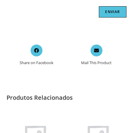
Opens
Opens
in
in
a
a
Share on Facebook
Mail This Product
new
new
window
window
Produtos Relacionados