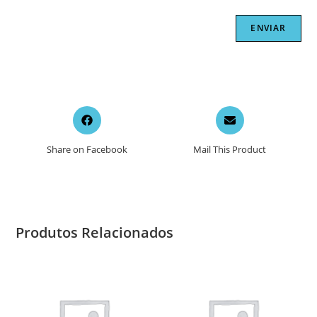
Opens
Opens
in
in
a
a
Share on Facebook
Mail This Product
new
new
window
window
Produtos Relacionados