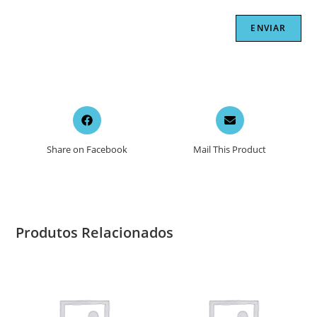
Opens
Opens
in
in
a
a
Share on Facebook
Mail This Product
new
new
window
window
Produtos Relacionados