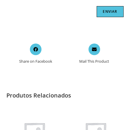
Opens
Opens
in
in
a
a
Share on Facebook
Mail This Product
new
new
window
window
Produtos Relacionados