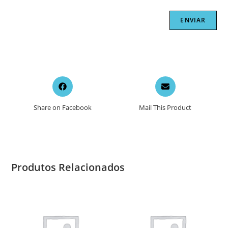
Opens
Opens
in
in
a
a
Share on Facebook
Mail This Product
new
new
window
window
Produtos Relacionados