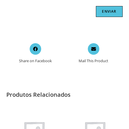
Opens
Opens
in
in
a
a
Share on Facebook
Mail This Product
new
new
window
window
Produtos Relacionados